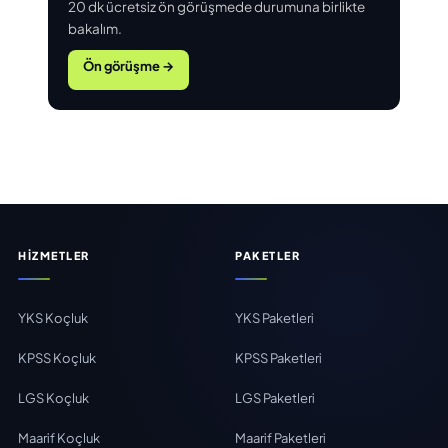
20 dk ücretsiz ön görüşmede durumuna birlikte
bakalım.
Ön görüşme →
HIZMETLER
PAKETLER
YKS Koçluk
YKS Paketleri
KPSS Koçluk
KPSS Paketleri
LGS Koçluk
LGS Paketleri
Maarif Koçluk
Maarif Paketleri