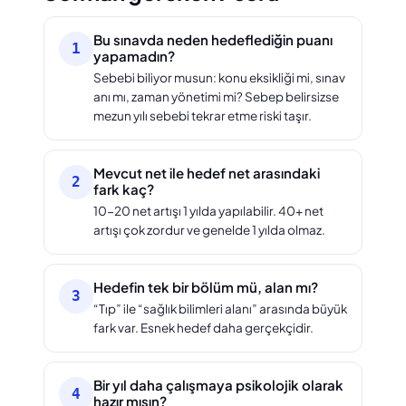
Bu sınavda neden hedeflediğin puanı
1
yapamadın?
Sebebi biliyor musun: konu eksikliği mi, sınav
anı mı, zaman yönetimi mi? Sebep belirsizse
mezun yılı sebebi tekrar etme riski taşır.
Mevcut net ile hedef net arasındaki
2
fark kaç?
10-20 net artışı 1 yılda yapılabilir. 40+ net
artışı çok zordur ve genelde 1 yılda olmaz.
Hedefin tek bir bölüm mü, alan mı?
3
“Tıp” ile “sağlık bilimleri alanı” arasında büyük
fark var. Esnek hedef daha gerçekçidir.
Bir yıl daha çalışmaya psikolojik olarak
4
hazır mısın?