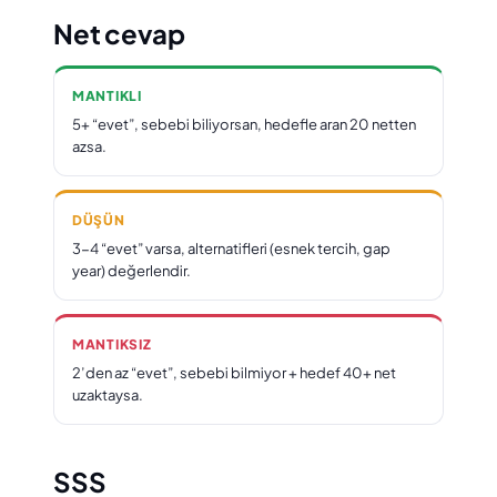
Net cevap
MANTIKLI
5+ “evet”, sebebi biliyorsan, hedefle aran 20 netten
azsa.
DÜŞÜN
3-4 “evet” varsa, alternatifleri (esnek tercih, gap
year) değerlendir.
MANTIKSIZ
2’den az “evet”, sebebi bilmiyor + hedef 40+ net
uzaktaysa.
SSS