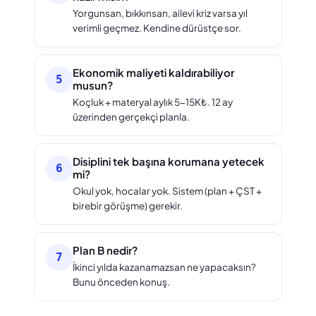
Yorgunsan, bıkkınsan, ailevi kriz varsa yıl
verimli geçmez. Kendine dürüstçe sor.
Ekonomik maliyeti kaldırabiliyor
5
musun?
Koçluk + materyal aylık 5-15K₺. 12 ay
üzerinden gerçekçi planla.
Disiplini tek başına korumana yetecek
6
mi?
Okul yok, hocalar yok. Sistem (plan + ÇST +
birebir görüşme) gerekir.
Plan B nedir?
7
İkinci yılda kazanamazsan ne yapacaksın?
Bunu önceden konuş.