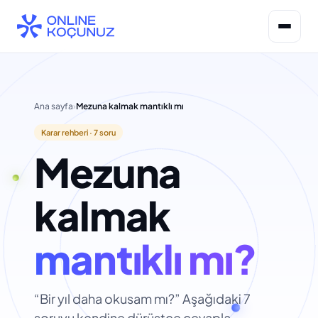
İçeriğe
geç
Ana sayfa
›
Mezuna kalmak mantıklı mı
Karar rehberi · 7 soru
Mezuna
kalmak
mantıklı mı?
“Bir yıl daha okusam mı?” Aşağıdaki 7
soruyu kendine dürüstçe cevapla.