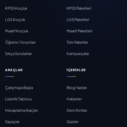
KPSS Koçluk
KPSS Paketleri
LGS Koçluk
LGS Paketleri
Maarif Koçluk
Maarif Paketleri
Öğrenci Yorumları
Tüm Paketler
Sıkça Sorulanlar
Kampanyalar
ARAÇLAR
İÇERIKLER
Çalışmaya Başla
Blog Yazıları
Liderlik Tablosu
Haberler
Hesaplama Araçları
Ders Notları
Sayaçlar
Quizler