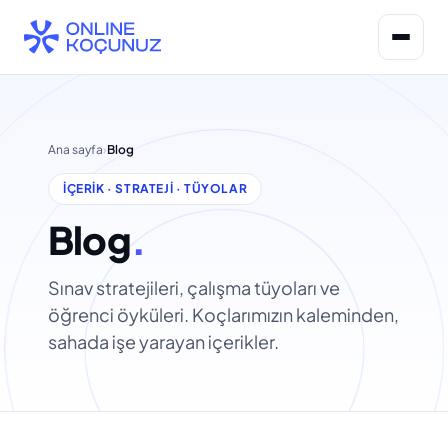
İçeriğe
geç
Ana sayfa
›
Blog
İÇERIK · STRATEJI · TÜYOLAR
Blog
.
Sınav stratejileri, çalışma tüyoları ve
öğrenci öyküleri. Koçlarımızın kaleminden,
sahada işe yarayan içerikler.