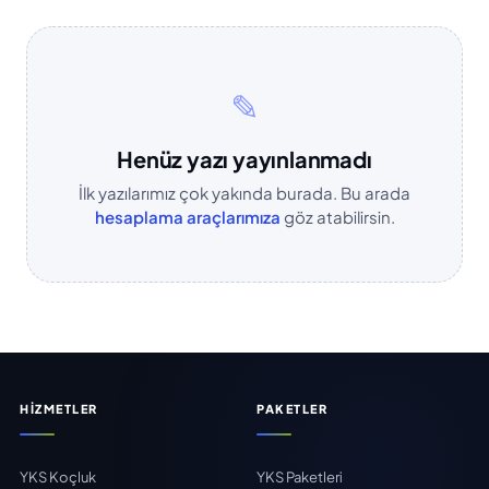
✎
Henüz yazı yayınlanmadı
İlk yazılarımız çok yakında burada. Bu arada
hesaplama araçlarımıza
göz atabilirsin.
HIZMETLER
PAKETLER
YKS Koçluk
YKS Paketleri